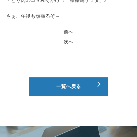
・とり肉のゴマみそかけ→「棒棒鶏サラダ」♪
さぁ、午後も頑張るぞ～
前へ
次へ
一覧へ戻る