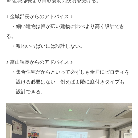
※ 金城部長より日影規制の説明を受ける。
♪ 金城部長からのアドバイス ♪
・細い建物は幅が広い建物に比べより高く設計でき
る。
・敷地いっぱいには設計しない。
♪ 當山課長からのアドバイス ♪
・集合住宅だからといって必ずしも全戸にピロティを
設ける必要はない。例えば１階に庭付きタイプも
設計できる。